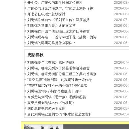
开七公、广传公的出生时间定位辨析
2026-08-
广传公与瑞金洋溪刘广、宁化进士刘弁（并）
2026-08-
开七公任职潮州总镇探讨
2026-08-
刘禹锡临终自作《子刘子自传》深度鉴赏
2026-07-
刘禹锡为道州八景之述记文鉴赏
2026-06-
刘禹锡连州四年借仙喻仕途之游仙诗鉴赏
2026-06-
刘禹锡现存唯一一首专咏栀子花（越桃）的诗
2026-06-
刘禹锡的郎州司马是什么职位？
2026-06-
史話春秋
刘禹锡晚年《有感》感怀诗辨析
2026-07-
刘禹锡、柳宗元酹淳于髡墓唱和组诗鉴赏
2026-06-
刘禹锡、柳宗元衡阳分道三赠三答共六首离别
2026-06-
“司空见惯”成语溯源：刘禹锡过扬州诗作考
2026-06-
“前度刘郎”为“打不死的小强”精神的真实
2026-06-
刘禹锡因“桃花诗案”再度贬谪十四年
2026-06-
令狐楚与刘禹锡《思帝乡》唱酬诗鉴赏
2026-06-
夏至赏析刘禹锡名作《竹枝词》
2026-06-
观刘禹锡书信谈医学应用
2026-05-
唐代刘禹锡记述的“水车”取水情景全文赏析
2026-05-