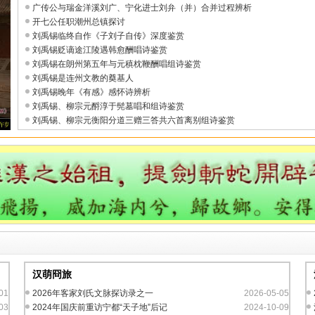
广传公与瑞金洋溪刘广、宁化进士刘弁（并）合并过程辨析
开七公任职潮州总镇探讨
刘禹锡临终自作《子刘子自传》深度鉴赏
刘禹锡贬谪途江陵遇韩愈酬唱诗鉴赏
刘禹锡在朗州第五年与元稹枕鞭酬唱组诗鉴赏
刘禹锡是连州文教的奠基人
刘禹锡晚年《有感》感怀诗辨析
刘禹锡、柳宗元酹淳于髡墓唱和组诗鉴赏
刘禹锡、柳宗元衡阳分道三赠三答共六首离别组诗鉴赏
汉萌冏旅
01
2026年客家刘氏文脉探访录之一
2026-05-05
03
2024年国庆前重访宁都“天子地”后记
2024-10-09