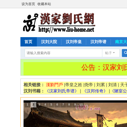
设为首页
收藏本站
首页
汉刘大院
汉刘帝皇
汉刘帝谱
南京大
帖子
公告：汉家刘氏网
相关链接：
漢劉門戶
|
帝皇之姓
|
尧帝
|
刘累
|
刘清
|
天
汉刘书籍：
《汉家刘氏帝谱》
|
《汉邦传奇》
|
《陋室公
1
2
3
4
5
6
7
8
9
10