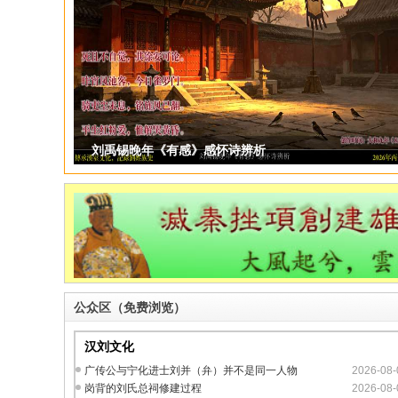
刘禹锡、柳宗元酹淳于髡墓唱和组诗鉴赏
公众区（免费浏览）
汉刘文化
广传公与宁化进士刘并（弁）并不是同一人物
2026-08-
岗背的刘氏总祠修建过程
2026-08-