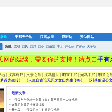
屠杀
宁都天子地
汉高故里
汉医坊
赞助网站
热搜:
汉朝
刘氏
刘邦
刘备
刘伯温
丰县
开七公
广传公
天子地
搜
的延续，需要你的支持！请点击
手有余香
索
子地
|
汉高刘邦
|
文景之治
|
汉武盛世
|
昭宣中兴
|
光武中兴
|
明章之
梦得先生传》
|
《人生自古谁无死之文山先生传略》
|
《刘基伯温公
最新文章
广传公与宁化进士刘并（弁）并不是同一人物辨析
岗背的刘氏总祠修建过程
开七公、广传公的出生时间定位辨析