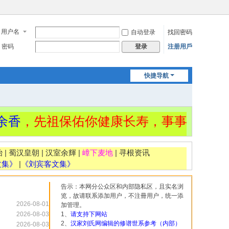
用户名
自动登录
找回密码
密码
注册用戶
登录
快捷导航
，先祖保佑你健康长寿，事事顺遂！
治
|
蜀汉皇朝
|
汉室余輝
|
嶂下麦地
|
寻根资讯
文集》
|
《刘宾客文集》
告示：本网分公众区和内部隐私区，且实名浏
览，故请联系添加用户，不注冊用户，统一添
2026-08-01
加管理。
2026-08-03
1、
请支持下网站
2、
汉家刘氏网编辑的修谱世系参考（内部）
2026-08-03