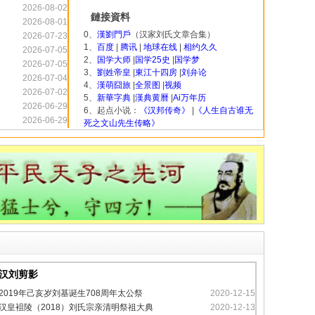
2026-08-02
鏈接資料
2026-08-01
0、
漢劉門戶
（汉家刘氏文章合集）
2026-07-23
1、
百度
|
腾讯
|
地球在线
|
相约久久
2026-07-05
2、
国学大师
|
国学25史
|
国学梦
2026-07-05
3、
劉姓帝皇
|
東江十四房
|
刘弁论
2026-07-04
4、
漢萌囧旅
|
全景图
|
视频
2026-07-02
5、
新華字典
|
漢典黄曆
|
Ai万年历
2026-06-29
6、起点小说：
《汉邦传奇》
|
《人生自古谁无
2026-06-29
死之文山先生传略》
汉刘剪影
2019年己亥岁刘基诞生708周年太公祭
2020-12-15
汉皇袓陵（2018）刘氏宗亲清明祭祖大典
2020-12-13