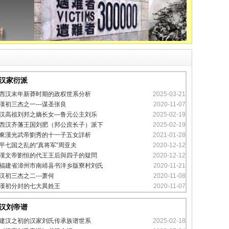
汉家衍派
西汉末年新莽时期的政权世系分析
2025-03-21
漢初三杰之一---谋圣张良
2020-11-07
汉高祖刘邦之嫡长女—鲁元公主刘乐
2025-02-19
西汉齐藩王国刘肥（邦公庶长子）派下
2025-02-19
東漢光武帝劉秀的十一子五女詳析
2021-01-28
平七国之乱的“真将军”周亚夫
2020-12-12
漢文帝劉恒的代王王后與四子的疑問
2020-12-12
福建省漳州市南靖县书洋乡版寮村刘氏
2020-11-21
汉初三杰之二---萧何
2020-11-08
漢初分封的七大異姓王
2020-11-07
汉刘帝谱
建汉之初的汉家刘氏传承族谱世系
2025-02-18