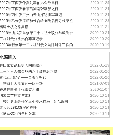
2017年丁酉岁仲夏刘基伯温公故里行
2020-11-25
2017年丁酉岁春节后湖南张家界之行
2020-11-24
2016年丙申岁广州白云山探访将军墓记
2020-11-24
2015年乙未岁原籍秋长台岭刘氏后裔寻根祭祖
2020-11-23
福建土楼之裕昌楼
2020-11-21
2018年戊戌岁重修第二十世祖士玟公与赖氏合
2020-10-24
三栋时贵公祖妣合葬墓记录
2020-10-20
2013年新修第十二世祖时贵公与陈钟朱三位的
2020-10-19
水深慎入
姓氏家族谱牒史志的编修论
2022-01-29
卫生间人人都会犯的六个致癌坏习惯
2022-01-26
古代官职简介——自秦至明代
2022-01-26
【轉載】大汉文化—欧洲热
2021-07-03
香港悍匪張子強綁架之路
2020-11-07
悯农二首原文与赏析
2020-10-14
【转】史上最强的五个祸水红颜，足以误国
2020-10-14
古人从1到108岁的称呼
2020-10-14
《陋室铭》的各种版本
2020-10-14