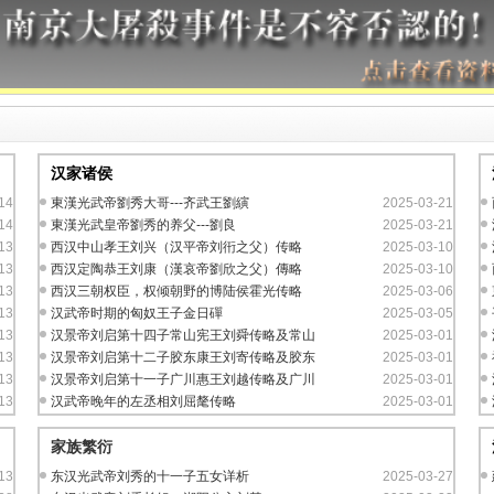
汉家诸侯
14
東漢光武帝劉秀大哥---齐武王劉縯
2025-03-21
14
東漢光武皇帝劉秀的养父---劉良
2025-03-21
13
西汉中山孝王刘兴（汉平帝刘衎之父）传略
2025-03-10
13
西汉定陶恭王刘康（漢哀帝劉欣之父）傳略
2025-03-10
13
西汉三朝权臣，权倾朝野的博陆侯霍光传略
2025-03-06
13
汉武帝时期的匈奴王子金日磾
2025-03-05
13
汉景帝刘启第十四子常山宪王刘舜传略及常山
2025-03-01
13
汉景帝刘启第十二子胶东康王刘寄传略及胶东
2025-03-01
13
汉景帝刘启第十一子广川惠王刘越传略及广川
2025-03-01
13
汉武帝晚年的左丞相刘屈氂传略
2025-03-01
家族繁衍
13
东汉光武帝刘秀的十一子五女详析
2025-03-27