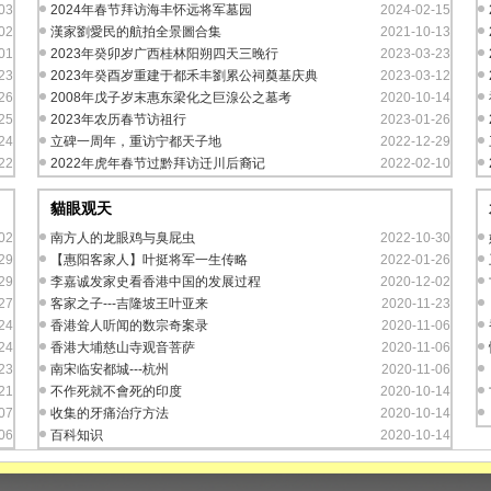
03
2024年春节拜访海丰怀远将军墓园
2024-02-15
02
漢家劉愛民的航拍全景圖合集
2021-10-13
01
2023年癸卯岁广西桂林阳朔四天三晚行
2023-03-23
23
2023年癸酉岁重建于都禾丰劉累公祠奠基庆典
2023-03-12
26
2008年戊子岁末惠东梁化之巨湶公之墓考
2020-10-14
25
2023年农历春节访祖行
2023-01-26
24
立碑一周年，重访宁都天子地
2022-12-29
22
2022年虎年春节过黔拜访迁川后裔记
2022-02-10
貓眼观天
02
南方人的龙眼鸡与臭屁虫
2022-10-30
29
【惠阳客家人】叶挺将军一生传略
2022-01-26
29
李嘉诚发家史看香港中国的发展过程
2020-12-02
27
客家之子---吉隆坡王叶亚来
2020-11-23
24
香港耸人听闻的数宗奇案录
2020-11-06
24
香港大埔慈山寺观音菩萨
2020-11-06
23
南宋临安都城---杭州
2020-11-06
21
不作死就不會死的印度
2020-10-14
07
收集的牙痛治疗方法
2020-10-14
06
百科知识
2020-10-14