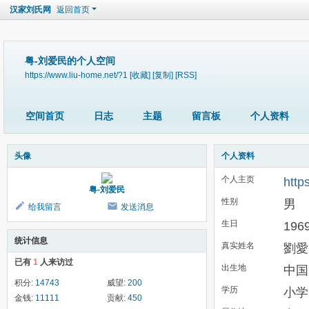
汉家刘氏网
返回首页
粤-刘爱民的个人空间
https://www.liu-home.net/?1
[收藏]
[复制]
[RSS]
空间首页
日志
主题
留言板
个人资料
头像
个人资料
个人主页
http
粤-刘爱民
性别
男
给我留言
发送消息
生日
196
统计信息
真实姓名
劉愛
已有
1
人来访过
出生地
中国
积分:
14743
威望:
200
学历
小学
金钱:
11111
贡献:
450