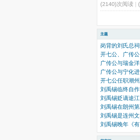
(2140)次阅读
|
主题
岗背的刘氏总祠
开七公、广传公
广传公与瑞金洋
广传公与宁化进
开七公任职潮州
刘禹锡临终自作
刘禹锡贬谪途江
刘禹锡在朗州第
刘禹锡是连州文
刘禹锡晚年《有