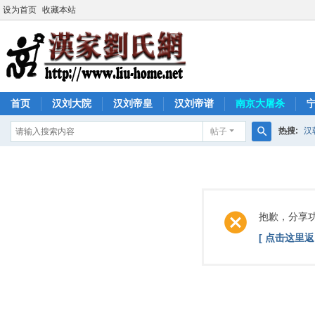
设为首页
收藏本站
首页
汉刘大院
汉刘帝皇
汉刘帝谱
南京大屠杀
热搜:
汉
帖子
搜
索
抱歉，分享
[ 点击这里返