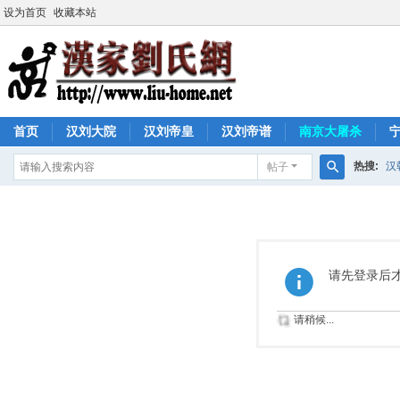
设为首页
收藏本站
首页
汉刘大院
汉刘帝皇
汉刘帝谱
南京大屠杀
热搜:
汉
帖子
搜
索
请先登录后
请稍候...