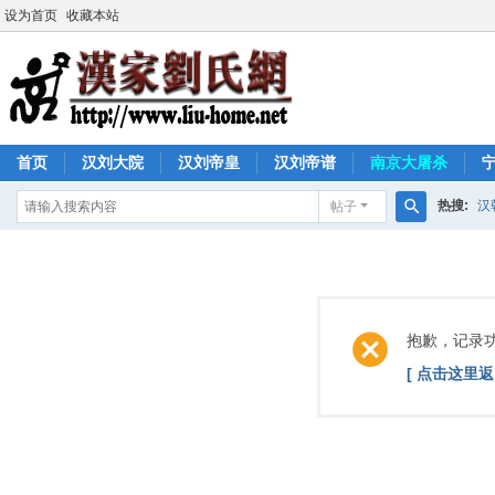
设为首页
收藏本站
首页
汉刘大院
汉刘帝皇
汉刘帝谱
南京大屠杀
热搜:
汉
帖子
搜
索
抱歉，记录
[ 点击这里返