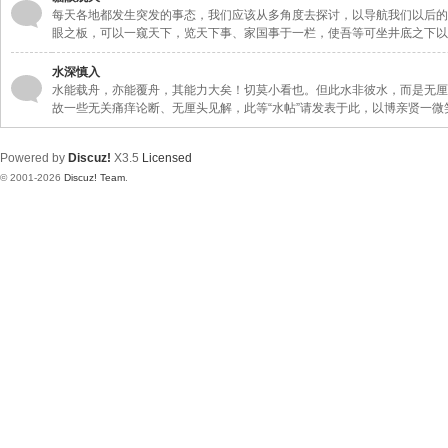
每天各地都发生突发的事态，我们应该从多角度去探讨，以导航我们以后的
眼之板，可以一窥天下，览天下事、家国事于一栏，使吾等可坐井底之下以
水深慎入
水能载舟，亦能覆舟，其能力大矣！切莫小看也。但此水非彼水，而是无厘头
故一些无关痛痒论断、无厘头见解，此等“水帖”请发表于此，以博亲贤一微
Powered by
Discuz!
X3.5
Licensed
© 2001-2026
Discuz! Team
.