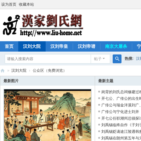
设为首页
收藏本站
首页
汉刘大院
汉刘帝皇
汉刘帝谱
南京大屠杀
热搜:
汉
帖子
搜
»
汉刘大院
›
公众区（免费浏览）
索
汉
最新图片
最新主题
家
岗背的刘氏总祠修建过程 .
刘
开七公、广传公的出生时间
广传公与瑞金洋溪刘广、宁
氏
广传公与宁化进士刘并（弁
网
开七公任职潮州总镇探讨 .
刘禹锡临终自作《子刘子自
刘禹锡贬谪途江陵遇韩愈酬
刘禹锡在朗州第五年与元稹