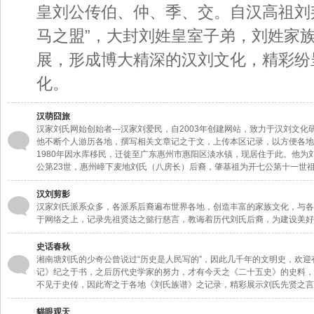
皇刘公传伯、仲、季、交。自汉高祖刘
马之盟”，大封刘姓皇室子弟，刘姓家
展，形成博大精深的汉刘文化，精彩纷
化。
汉萌囧旅
汉家刘氏网始创始者---汉家刘爱民，自2003年创建网站，致力于汉刘
他不断个人游历各地，撰写相关文章记之于文，上传本区记录，以方便各地
1980年因水库移民，迁徙至广东惠州市惠阳区淡水镇，现居住于此。他为
公第23世，惠州嶂下麦地刘氏（八房长）后裔，肇基祖为开七公第十一世
汉刘剪影
汉家刘氏派系众多，各派系后裔遍布世界各地，创造丰富的家族文化，与各
于网络之上，记录先祖贤达之懿行慈言，教诲着历代刘氏后裔，为建设美好
史话春秋
湘南塘刘氏的少奇公曾说过“历史是人民写的”，因此几千年的文明史，欢
记》纪之于书，之后历代史学家的努力，才有今天之《二十五史》的史料，
不见于史传，因此寄之于各地《刘氏族谱》之记录，精彩展示刘氏先贤之言
貓眼观天