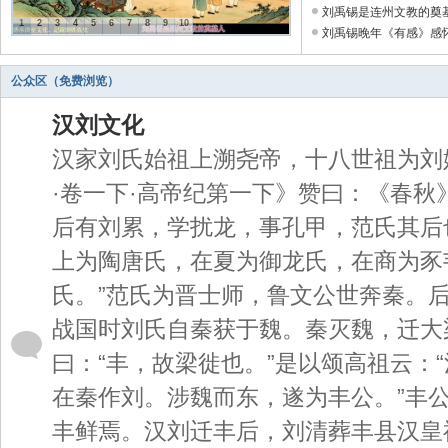
刘禹锡是连州文教的奠基人
1
2
3
4
5
6
7
8
9
10
刘禹锡晚年《有感》感怀诗
公众区（免费浏览）
汉刘文化
汉家刘氏始祖上溯尧帝，十八世祖为刘
·卷一下·高帝纪第一下》赞曰：《春秋
后有刘累，学扰龙，事孔甲，范氏其后
上为陶唐氏，在夏为御龙氏，在商为豕
氏。”范氏为晋士师，鲁文公世奔秦。
战国时刘氏自秦获于魏。秦灭魏，迁大
曰：“丰，故梁徙也。”是以颂高祖云：
在秦作刘。涉魏而东，遂为丰公。”丰
丰鲜焉。汉刘迁丰后，刘清葬丰县汉皇