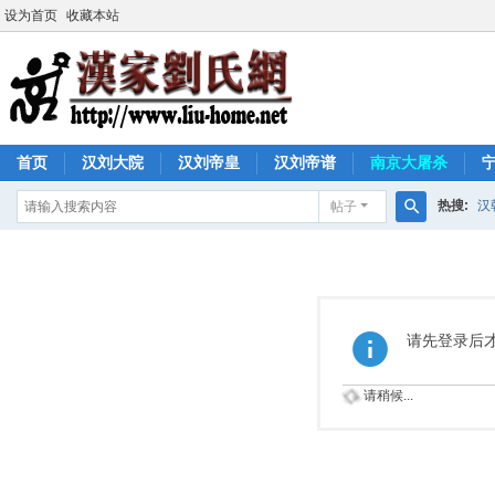
设为首页
收藏本站
首页
汉刘大院
汉刘帝皇
汉刘帝谱
南京大屠杀
热搜:
汉
帖子
搜
索
请先登录后
请稍候...