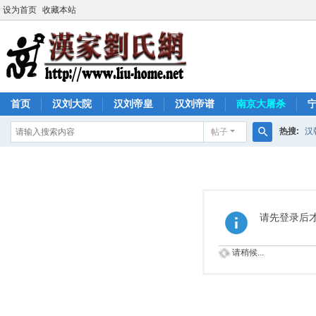
设为首页
收藏本站
首页
汉刘大院
汉刘帝皇
汉刘帝谱
南京大屠杀
热搜:
汉
帖子
搜
索
请先登录后
请稍候...