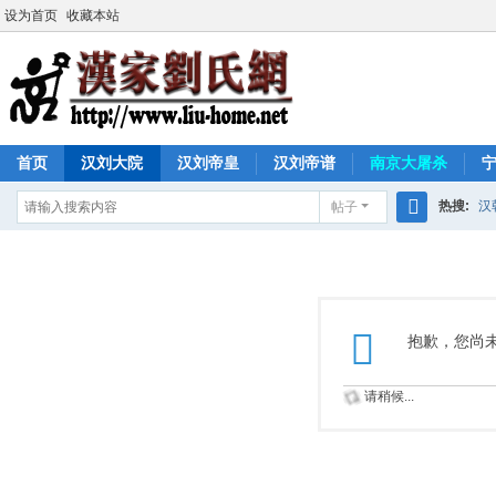
设为首页
收藏本站
首页
汉刘大院
汉刘帝皇
汉刘帝谱
南京大屠杀
热搜:
汉
帖子
搜
索
抱歉，您尚
请稍候...