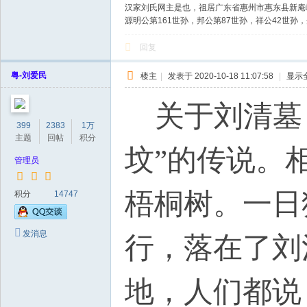
汉家刘氏网主是也，祖居广东省惠州市惠东县新庵
源明公第161世孙，邦公第87世孙，祥公42世
回复
粤-刘爱民
楼主
|
发表于 2020-10-18 11:07:58
|
显示
关于刘清墓，
399
2383
1万
主题
回帖
积分
坟”的传说。
管理员
梧桐树。一日
积分
14747
发消息
行，落在了刘
地，人们都说