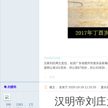
/ x' U: X- |: K1 T' h5 k
汉家刘氏网主是也，祖居广东省惠州市惠东县新庵
源明公第161世孙，邦公第87世孙，祥公42世
回复
粤-刘爱民
楼主
|
发表于 2020-10-18 11:10:33
|
显示
汉明帝刘庄
399
2383
1万