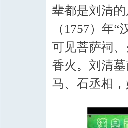
辈都是刘清的
（1757）年
可见菩萨祠、
香火。刘清墓
马、石丞相，
O4 \