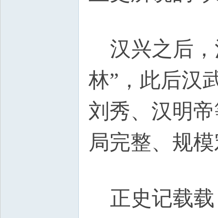
z" O6 W
汉兴之后，汉
林”，此后汉
刘秀、汉明帝
局完整、规模
g2 w/ L, _
正史记载载，