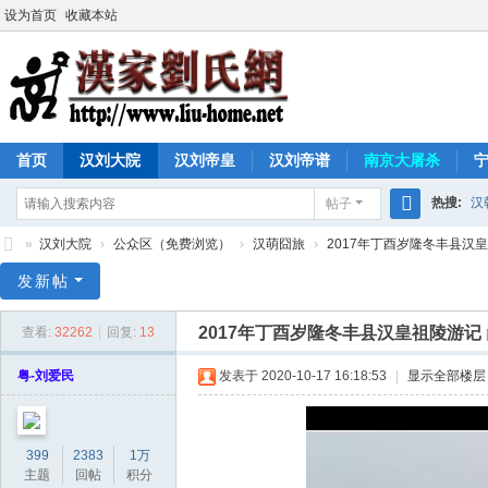
设为首页
收藏本站
首页
汉刘大院
汉刘帝皇
汉刘帝谱
南京大屠杀
热搜:
汉
帖子
搜
»
汉刘大院
›
公众区（免费浏览）
›
汉萌囧旅
›
2017年丁酉岁隆冬丰县汉
索
汉
发新帖
家
2017年丁酉岁隆冬丰县汉皇祖陵游记
查看:
32262
|
回复:
13
刘
氏
粤-刘爱民
发表于 2020-10-17 16:18:53
|
显示全部楼层
网
399
2383
1万
主题
回帖
积分