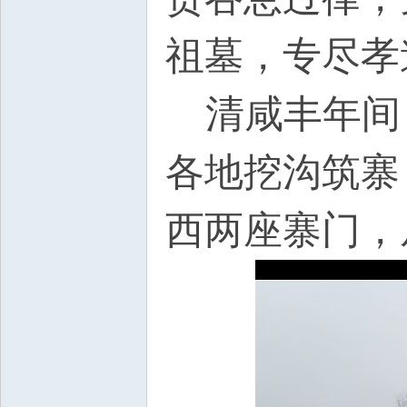
祖墓，专尽
清咸丰年间
各地挖沟筑寨
西两座寨门，