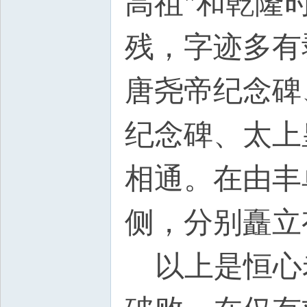
高祖"和乾隆
残，字迹多有
唐尧帝纪念碑
纪念碑、太上
相通。在由丰
侧，分别矗立
以上是恒心老