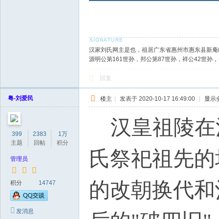
* `1 g# ?% ~0 d+ p% V7
汉家刘氏网主是也，祖居广东省惠州市惠东县新庵
源明公第161世孙，邦公第87世孙，祥公42世
回复
粤-刘爱民
楼主
|
发表于 2020-10-17 16:49:00
|
显示
汉皇祖陵在汉
399
2383
1万
主题
回帖
积分
氏祭祀祖先的
管理员
的改朝换代和
积分
14747
发消息