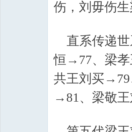
伤，刘毋伤生
D4 D5 k# z7 {# e* t! ]
直系传递世系
恒→77、梁
共王刘买→7
→81、梁敬
l! _/ L1 D, k
第五代梁王