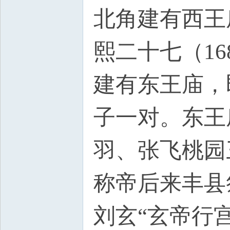
北角建有西王
熙二十七（1
建有东王庙，
子一对。东王
羽、张飞桃园
称帝后来丰县
刘玄“玄帝行